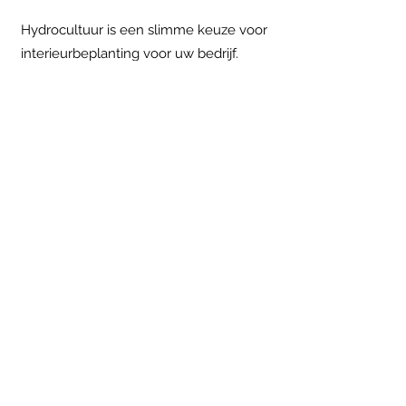
Hydrocultuur is een slimme keuze voor
interieurbeplanting voor uw bedrijf.
In de huidige concurrerende markt is
het essentieel voor bedrijven om
innovatieve en duurzame oplossingen
te omarmen. Hydrocultuur, het kweken
van planten in water in plaats van
aarde, biedt precies dat. Hier zijn enkele
redenen waarom uw bedrijf zou
moeten investeren in hydrocultuur:
Duurzaamheid: Hydrocultuur verbruikt
minder water, waardoor het een
uitstekende keuze is voor bedrijven die
streven naar duurzaamheid.