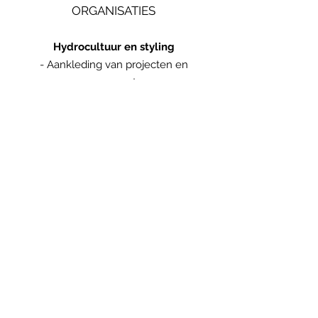
ORGANISATIES
Hydrocultuur en
styling
- Aankleding van projecten en
evenementen
-
Hydro-beplanting en onderhoud